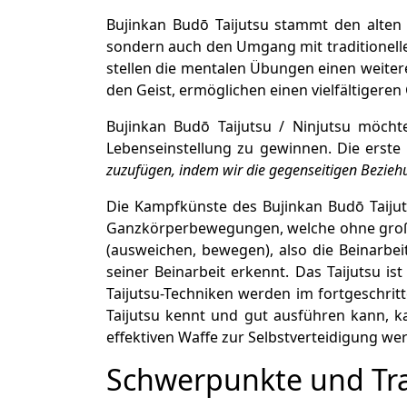
Bujinkan Bud
ō
Taijutsu stammt den alten Z
sondern auch den Umgang mit traditionelle
stellen die mentalen Übungen einen weitere
den Geist, ermöglichen einen vielfältigere
Bujinkan Bud
ō
Taijutsu / Ninjutsu möchte
Lebenseinstellung zu gewinnen. Die erste 
zuzufügen, indem wir die gegenseitigen Bezie
Die Kampfkünste des Bujinkan Budō Taijut
Ganzkörperbewegungen, welche ohne großar
(ausweichen, bewegen), also die Beinarbe
seiner Beinarbeit erkennt. Das Taijutsu is
Taijutsu-Techniken werden im fortgeschrit
Taijutsu kennt und gut ausführen kann, 
effektiven Waffe zur Selbstverteidigung we
Schwerpunkte und Tra