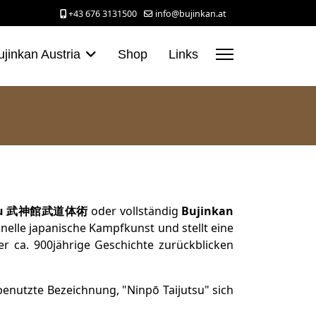
+43 676 3131500
info@bujinkan.at
ujinkan Austria
Shop
Links
u
武神館武道体術
oder vollständig
Bujinkan
onelle japanische Kampfkunst und stellt eine
er ca. 900jährige Geschichte zurückblicken
enutzte Bezeichnung, "Ninpō Taijutsu" sich