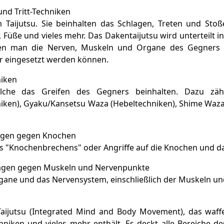
und Tritt-Techniken
m Taijutsu. Sie beinhalten das Schlagen, Treten und Sto
r, Füße und vieles mehr. Das Dakentaijutsu wird unterteilt
enen man die Nerven, Muskeln und Organe des Gegners
r eingesetzt werden können.
niken
welche das Greifen des Gegners beinhalten. Dazu z
niken), Gyaku/Kansetsu Waza (Hebeltechniken), Shime Waza
ägen gegen Knochen
es "Knochenbrechens" oder Angriffe auf die Knochen und da
lägen gegen Muskeln und Nervenpunkte
Organe und das Nervensystem, einschließlich der Muskeln un
aijutsu (Integrated Mind and Body Movement), das waffe
chniken und vieles mehr enthält. Es deckt alle Bereiche 