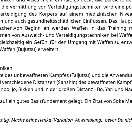
e Vermittlung von Verteidigungstechniken wird eine posi
rteidigung des Körpers auf einem medizinischen Nivea
 und auch gesundheitsschädlichen Einflüssen. Das Hauptzie
achen.Von Beginn an werden Waffen in das Training m
ernen von Ausweich- und Verteidigungstechniken bei Waffen
gleichzeitig ein Gefühl für den Umgang mit Waffen zu entw
Waffen (Bujutsu) erweitert.
niken
pte des unbewaffneten Kampfes (Taijutsu) und die Anwendun
i verschiedene Distanzen (Sanshin) des bewaffneten Kampfes.
anbo, Jō, Bikken und in der großen Distanz - Bō, Yari und Na
auf ein gutes Basisfundament gelegt. Ein Zitat von Soke Mas
chtig. Mache keine Henka (Variation, Abwandlung), bevor Du nicht