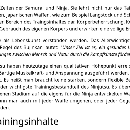
eiten der Samurai und Ninja. Sie lehrt nicht nur das Taij
n, japanischen Waffen, wie zum Beispiel Langstock und S
n Bereich des Traingsinhaltes dar. Körperbeherrschung, K
n Gebrauch des eigenen Körpers und erwirken eine völlige 
 als Lebenskunst verstanden werden. Das Allerwichtigste
Regel des Bujinkan lautet: "
Unser Ziel ist es, ein gesundes
hungen zwischen Mensch und Natur durch die Kampfkünste förde
su haben heutzutage einen qualitativen Höhepunkt erreich
tige Muskelkraft- und Anspannung ausgeführt werden. Das 
it. Es heißt man braucht keine starken, sondern flexible
t der wichtigste Trainingsbestandteil des Ninjutsu. Es üb
tenen Stadium auf die eigens für die Ninja entwickelten 
kann man auch mit jeder Waffe umgehen, oder jeder Geg
rden.
iningsinhalte