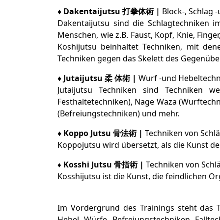
♦
Dakentaijutsu
打拳体術
|
Block-, Schlag -
Dakentaijutsu sind die Schlagtechniken i
Menschen, wie z.B. Faust, Kopf, Knie, Finge
Koshijutsu beinhaltet Techniken, mit d
Techniken gegen das Skelett des Gegenübe
♦
Jutaijutsu
柔 体術
|
Wurf -und Hebeltech
Jutaijutsu Techniken sind Techniken 
Festhaltetechniken), Nage Waza (Wurftech
(Befreiungstechniken) und mehr.
♦
Koppo Jutsu
骨法術
|
Techniken von Schl
Koppojutsu wird übersetzt, als die Kunst d
Kosshi Jutsu
骨指術
|
Techniken von Sch
♦
Kosshijutsu ist die Kunst, die feindlichen 
Im Vordergrund des Trainings steht das T
Hebel, Würfe, Befreiungstechniken, Fallte