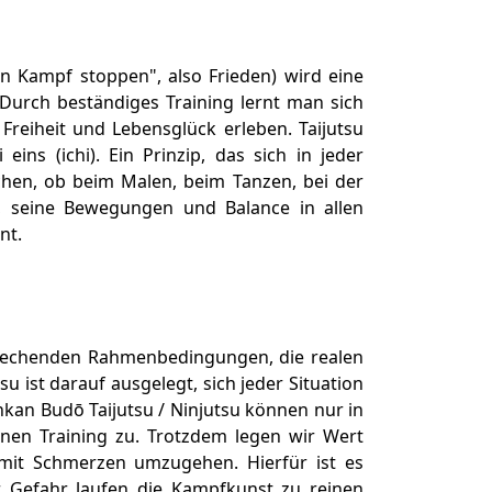
en Kampf stoppen", also Frieden) wird eine
Durch beständiges Training lernt man sich
eiheit und Lebensglück erleben. Taijutsu
eins (ichi). Ein Prinzip, das sich in jeder
ichen, ob beim Malen, beim Tanzen, bei der
t, seine Bewegungen und Balance in allen
nt.
tsprechenden Rahmenbedingungen, die realen
 ist darauf ausgelegt, sich jeder Situation
nkan Budō Taijutsu / Ninjutsu können nur in
tenen Training zu. Trotzdem legen wir Wert
mit Schmerzen umzugehen. Hierfür ist es
r Gefahr laufen die Kampfkunst zu reinen