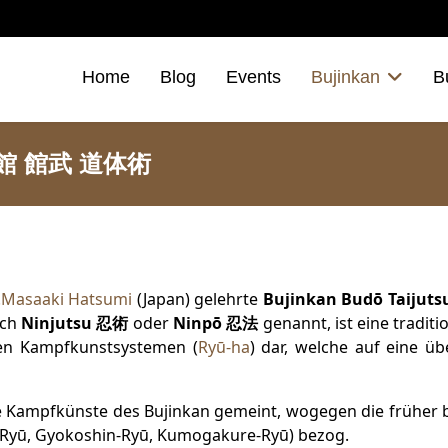
Home
Blog
Events
Bujinkan
B
 武神館 館武 道体術
.Masaaki Hatsumi
(Japan) gelehrte
Bujinkan Budō Taijuts
uch
Ninjutsu 忍術
oder
Ninpō 忍法
genannt, ist eine traditi
en Kampfkunstsystemen (
Ryū-ha
) dar, welche auf eine üb
le Kampfkünste des Bujinkan gemeint, wogegen die früher b
e-Ryū, Gyokoshin-Ryū, Kumogakure-Ryū) bezog.