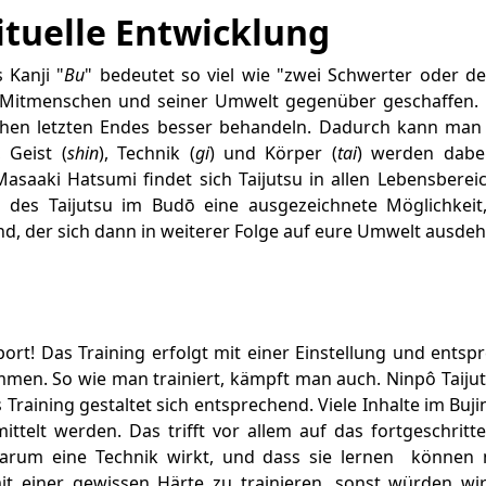
ituelle Entwicklung
 Kanji "
Bu
" bedeutet so viel wie "zwei Schwerter oder d
nen Mitmenschen und seiner Umwelt gegenüber geschaffen. 
hen letzten Endes besser behandeln. Dadurch kann man Fr
, Geist (
shin
), Technik (
gi
) und Körper (
tai
) werden dabei 
Masaaki Hatsumi findet sich Taijutsu in allen Lebensbere
n des Taijutsu im Budō eine ausgezeichnete Möglichkei
d, der sich dann in weiterer Folge auf eure Umwelt ausdeh
Sport! Das Training erfolgt mit einer Einstellung und en
men. So wie man trainiert, kämpft man auch. Ninpô Taijutsu
raining gestaltet sich entsprechend. Viele Inhalte im Buji
ttelt werden. Das trifft vor allem auf das fortgeschrit
warum eine Technik wirkt, und dass sie lernen können 
it einer gewissen Härte zu trainieren, sonst würden wi