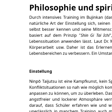
Philosophie und spir
Durch intensives Training im Bujinkan (das
natürliche Art der Einstellung sich, sei
selbst besser kennen und seine Mitmensc
basiert auf dem Prinzip "
Shin Gi Tai Ichi
"
Lebenssituation anwenden lässt. Laut Dr. 
Körperarbeit usw. Daher ist das Erlerne
Lebensbereichen zu verbessern. Ein Umstan
Einstellung
Ninpō Taijutsu ist eine Kampfkunst, kein 
Konfliktsituationen so nah wie möglich kom
anpassen zu können, um zu überleben. Das T
angstfreier und lockerer Atmosphäre vermi
darauf, dass Schüler erfahren wie und 
unerlässlich in manchem Training auch m