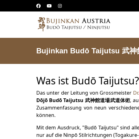
Bujinkan Budō Taijutsu
Was ist Budō Taijutsu?
Das unter der Leitung von Grossmeister
Dr
Dōjō Budō Taijutsu
武神館道場武道体術
, a
Zusammenfassung von neun verschieden
können.
Mit dem Ausdruck, "Budō Taijutsu" sind al
nur auf die Ninpō Stilrichtungen (Togakur