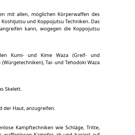
ßen mit allen, möglichen Körperwaffen des
 in Koshijutsu und Koppojutsu Techniken. Das
 angreifen kann, wogegen die Koppojutsu
ählen Kumi- und Kime Waza (Greif- und
 (Würgetechniken), Tai- und Tehodoki Waza
s Skelett.
d der Haut, anzugreifen.
nlose Kampftechniken wie Schläge, Tritte,
des waffenlosen Kampfes ab und basiert auf