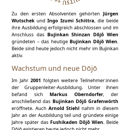
Zu den ersten Absolventen gehörten
Jürgen
Wutschek
und
Ingo Izumi Schittra
, die beide
ihre Ausbildung erfolgreich abschlossen und im
Anschluss das
Bujinkan Shinzan Dōjō Wien
gründeten – das heutige
Bujinkan Dōjō Wien
.
Beide sind heute jedoch nicht mehr im Bujinkan
aktiv.
Wachstum und neue Dōjō
Im Jahr
2001
folgten weitere Teilnehmer:innen
der Gruppenleiter-Ausbildung. Unter ihnen
befand sich
Markus Oberndorfer
, der
anschließend das
Bujinkan Dōjō Grafenwörth
eröffnete. Auch
Arnold Stiehl
nahm in diesem
Jahr an der Ausbildung teil und gründete einige
Jahre später das
Fushikaden Dōjō Wien
. Beide
Dōjō existieren heute jedoch nicht mehr.