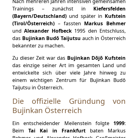
Nach mehreren Jahren intensiven gemeinsamen
Trainings – zunächst in
Kiefersfelden
(Bayern/Deutschland)
und später in
Kufstein
(Tirol/Österreich)
– fassten
Markus Behmer
und
Alexander Hofbeck
1995 den Entschluss,
das
Bujinkan Budō Taijutsu
auch in Österreich
bekannter zu machen.
Zu dieser Zeit war das
Bujinkan Dōjō Kufstein
das einzige seiner Art im gesamten Land und
entwickelte sich über viele Jahre hinweg zu
einem wichtigen Zentrum für Bujinkan Budō
Taijutsu in Österreich.
Die offizielle Gründung von
Bujinkan Österreich
Ein entscheidender Meilenstein folgte
1999
:
Beim
Tai Kai in Frankfurt
baten Markus